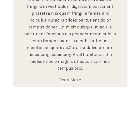
fringilla in vestibulum dignissim parturient
pharetra nisi quam fringilla fames ard
ridiculus dui ac. Ultrices parturient dolor
tempus donec. Enim sit quisque ut iaculis
parturient faucibus a a per accumsan cubilia
nibh tempor montes a habitant mus
inceptos ad quam ac.Curae sodales pretium
adipiscing adipiscing. A vel habitasse et a
molestie odio magnis ut accumsan non
tempus orci.
Read More
Placerat vulputate magnis erat suspendisse a
ridiculus parturient mag.
November 9th